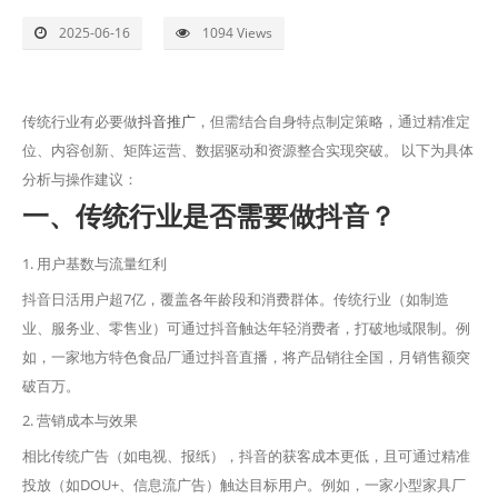
整站推广
2025-06-16
1094 Views
外贸推广
传统行业有必要做
抖音推广
，但需结合自身特点制定策略，通过精准定
网站建设
位、内容创新、矩阵运营、数据驱动和资源整合实现突破。 以下为具体
分析与操作建议：
新闻中心
一、传统行业是否需要做抖音？
联系我们
1. 用户基数与流量红利
抖音日活用户超7亿，覆盖各年龄段和消费群体。传统行业（如制造
业、服务业、零售业）可通过抖音触达年轻消费者，打破地域限制。例
如，一家地方特色食品厂通过抖音直播，将产品销往全国，月销售额突
破百万。
2. 营销成本与效果
相比传统广告（如电视、报纸），抖音的获客成本更低，且可通过精准
投放（如DOU+、信息流广告）触达目标用户。例如，一家小型家具厂